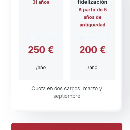
fidelización
31 años
A partir de 5
años de
antigüedad
250 €
200 €
/año
/año
Cuota en dos cargos: marzo y
septiembre