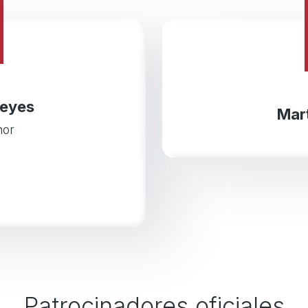
Reyes
Mart
nor
Patrocinadores oficiales