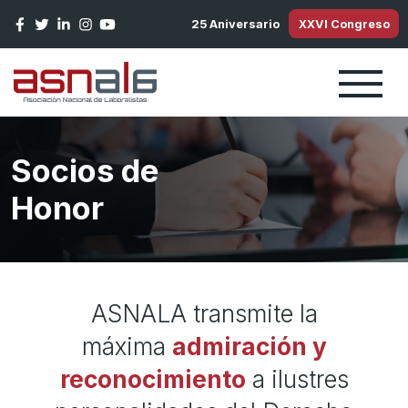
Pasar al contenido principal
25 Aniversario
XXVI Congreso
Socios de
Honor
ASNALA transmite la
máxima
admiración y
reconocimiento
a ilustres