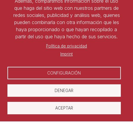
Además, compartimos información sobre el uso
que haga del sitio web con nuestros partners de
Ser socio de ASNALA
redes sociales, publicidad y análisis web, quienes
pueden combinarla con otra información que les
Forma parte de la asociación y benefíciate de todas
haya proporcionado o que hayan recopilado a
las ventajas
partir del uso que haya hecho de sus servicios.
Política de privacidad
Darse de alta
Imprint
CONFIGURACIÓN
DENEGAR
ACEPTAR
Copyright © Asociación Nacional de
Laboralistas
Aviso legal
Política de privacidad