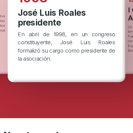
I
José Luis Roales
A
tiva
presidente
tos
tica
La
osé
tam
En abril de 1998, en un congreso
Fu
ca
constituyente, José Luis Roales
Es
formalizó su cargo como presidente de
Bar
la asociación.