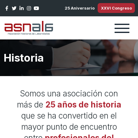
Pasar al contenido principal
25 Aniversario
XXVI Congreso
Historia
Somos una asociación con
más de
25 años de historia
que se ha convertido en el
mayor punto de encuentro
entre
profesionales del