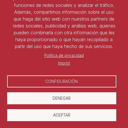
Tel:
91 827 85 68
funciones de redes sociales y analizar el tráfico.
Además, compartimos información sobre el uso
que haga del sitio web con nuestros partners de
Ser socio de ASNALA
redes sociales, publicidad y análisis web, quienes
pueden combinarla con otra información que les
Forma parte de la asociación y benefíciate de todas
haya proporcionado o que hayan recopilado a
las ventajas
partir del uso que haya hecho de sus servicios.
Política de privacidad
Darse de alta
Imprint
CONFIGURACIÓN
DENEGAR
Copyright © Asociación Nacional de
ACEPTAR
Laboralistas