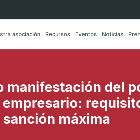
stra asociación
Recursos
Eventos
Noticias
Pre
 manifestación del p
l empresario: requisit
a sanción máxima