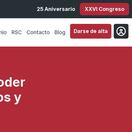
25 Aniversario
XXVI Congreso
Darse de alta
mio
RSC
Contacto
Blog
oder
os y