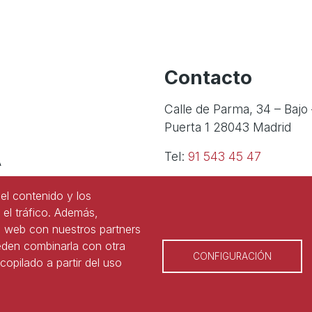
Contacto
Calle de Parma, 34 – Bajo 
Puerta 1 28043 Madrid
A
Tel:
91 543 45 47
Tel:
91 827 85 68
el contenido y los
 el tráfico. Además,
o web con nuestros partners
ueden combinarla con otra
CONFIGURACIÓN
opilado a partir del uso