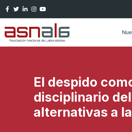
Pasar al contenido principal
Nue
El despido como
disciplinario de
alternativas a l