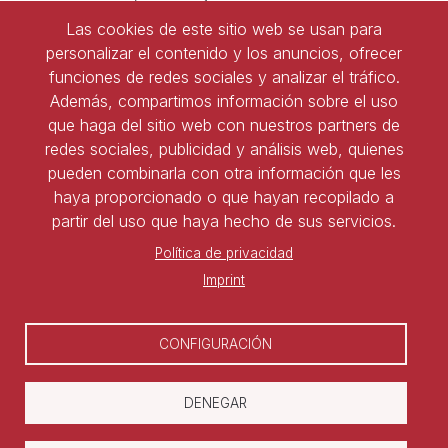
Las cookies de este sitio web se usan para
Tel:
91 543 45 47
personalizar el contenido y los anuncios, ofrecer
Tel:
91 827 85 68
funciones de redes sociales y analizar el tráfico.
Además, compartimos información sobre el uso
que haga del sitio web con nuestros partners de
Ser socio de ASNALA
redes sociales, publicidad y análisis web, quienes
pueden combinarla con otra información que les
Forma parte de la asociación y benefíciate de todas
haya proporcionado o que hayan recopilado a
las ventajas
partir del uso que haya hecho de sus servicios.
Política de privacidad
Darse de alta
Imprint
CONFIGURACIÓN
DENEGAR