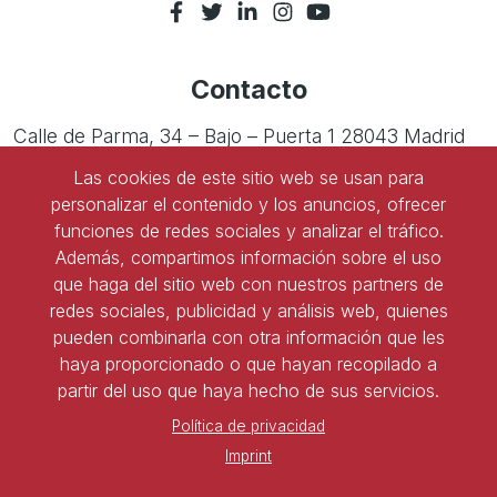
Contacto
Calle de Parma, 34 – Bajo – Puerta 1 28043 Madrid
Tel:
91 543 45 47
Las cookies de este sitio web se usan para
personalizar el contenido y los anuncios, ofrecer
Tel:
91 827 85 68
funciones de redes sociales y analizar el tráfico.
Además, compartimos información sobre el uso
Ser socio de ASNALA
que haga del sitio web con nuestros partners de
redes sociales, publicidad y análisis web, quienes
Forma parte de la asociación y benefíciate de todas
pueden combinarla con otra información que les
las ventajas
haya proporcionado o que hayan recopilado a
partir del uso que haya hecho de sus servicios.
Política de privacidad
Darse de alta
Imprint