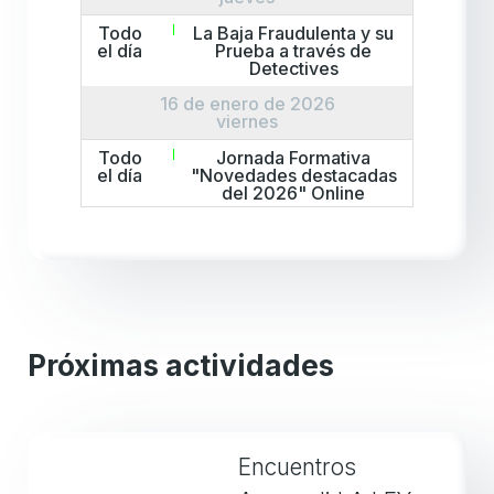
Todo
La Baja Fraudulenta y su
el día
Prueba a través de
Detectives
16 de enero de 2026
viernes
Todo
Jornada Formativa
el día
"Novedades destacadas
del 2026" Online
Todo
Jornada Formativa
el día
"Novedades destacadas
del 2026" Presencial
22 de enero de 2026
jueves
Todo
Pruebas digitales y
Próximas actividades
el día
decisiones
automatizadas ante los
tribunales laborales:
Cómo afrontarlas
23 de enero de 2026
Encuentros
viernes