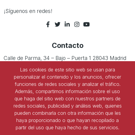
24 de abril de 2026
viernes
¡Síguenos en redes!
Todo
Encuentros Aranzadi LA
el día
LEY Foro de RRLL -
Análisis de sentencias
cruciales de Tribunales
Superiores de Justicia
Contacto
22 de mayo de 2026
viernes
Calle de Parma, 34 – Bajo – Puerta 1 28043 Madrid
Todo
Encuentros Aranzadi LA
el día
LEY Foro de RRLL -
Las cookies de este sitio web se usan para
Tel:
91 543 45 47
Análisis de sentencias
cruciales del Tribunal
personalizar el contenido y los anuncios, ofrecer
Supremo
Tel:
91 827 85 68
funciones de redes sociales y analizar el tráfico.
11 de junio de 2026
Además, compartimos información sobre el uso
jueves
que haga del sitio web con nuestros partners de
Ser socio de ASNALA
Todo
Retransmisión entrega
redes sociales, publicidad y análisis web, quienes
el día
Premio ASNALA-
pueden combinarla con otra información que les
Forma parte de la asociación y benefíciate de todas
Santander Justicia al
Mejor Laboralista 2026
haya proporcionado o que hayan recopilado a
las ventajas
partir del uso que haya hecho de sus servicios.
Todo
Visita Tribunal
el día
Constitucional de Madrid