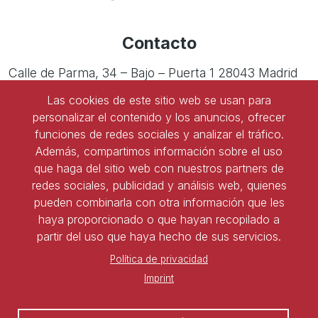
Análisis de sentencias
cruciales de Tribunales
Superiores de Justicia
Contacto
22 de mayo de 2026
viernes
Calle de Parma, 34 – Bajo – Puerta 1 28043 Madrid
Todo
Encuentros Aranzadi LA
el día
LEY Foro de RRLL -
Las cookies de este sitio web se usan para
Tel:
91 543 45 47
Análisis de sentencias
cruciales del Tribunal
personalizar el contenido y los anuncios, ofrecer
Supremo
Tel:
91 827 85 68
funciones de redes sociales y analizar el tráfico.
11 de junio de 2026
Además, compartimos información sobre el uso
jueves
que haga del sitio web con nuestros partners de
Ser socio de ASNALA
Todo
Retransmisión entrega
redes sociales, publicidad y análisis web, quienes
el día
Premio ASNALA-
pueden combinarla con otra información que les
Forma parte de la asociación y benefíciate de todas
Santander Justicia al
Mejor Laboralista 2026
haya proporcionado o que hayan recopilado a
las ventajas
partir del uso que haya hecho de sus servicios.
Todo
Visita Tribunal
el día
Constitucional de Madrid
Política de privacidad
22 de junio de 2026
Darse de alta
Imprint
lunes
Todo
Seminario Permanente