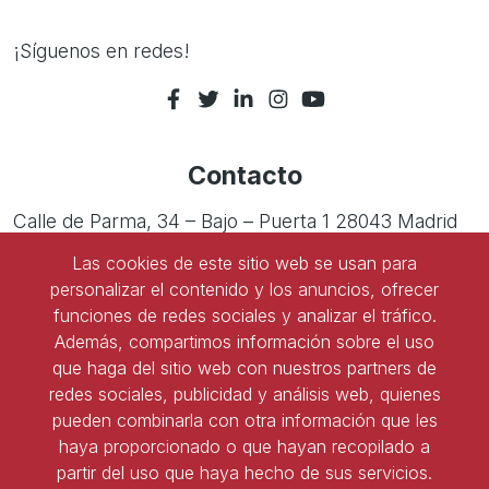
24 de abril de 2026
viernes
¡Síguenos en redes!
Todo
Encuentros Aranzadi LA
el día
LEY Foro de RRLL -
Análisis de sentencias
cruciales de Tribunales
Superiores de Justicia
Contacto
22 de mayo de 2026
viernes
Calle de Parma, 34 – Bajo – Puerta 1 28043 Madrid
Todo
Encuentros Aranzadi LA
el día
LEY Foro de RRLL -
Las cookies de este sitio web se usan para
Tel:
91 543 45 47
Análisis de sentencias
cruciales del Tribunal
personalizar el contenido y los anuncios, ofrecer
Supremo
Tel:
91 827 85 68
funciones de redes sociales y analizar el tráfico.
11 de junio de 2026
Además, compartimos información sobre el uso
jueves
que haga del sitio web con nuestros partners de
Ser socio de ASNALA
Todo
Retransmisión entrega
redes sociales, publicidad y análisis web, quienes
el día
Premio ASNALA-
pueden combinarla con otra información que les
Forma parte de la asociación y benefíciate de todas
Santander Justicia al
Mejor Laboralista 2026
haya proporcionado o que hayan recopilado a
las ventajas
partir del uso que haya hecho de sus servicios.
Todo
Visita Tribunal