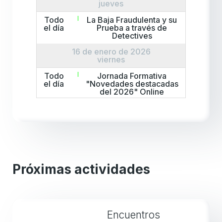
jueves
Todo
La Baja Fraudulenta y su
el día
Prueba a través de
Detectives
16 de enero de 2026
viernes
Todo
Jornada Formativa
el día
"Novedades destacadas
del 2026" Online
Todo
Jornada Formativa
el día
"Novedades destacadas
del 2026" Presencial
22 de enero de 2026
jueves
Todo
Pruebas digitales y
Próximas actividades
el día
decisiones
automatizadas ante los
tribunales laborales:
Cómo afrontarlas
23 de enero de 2026
Encuentros
viernes