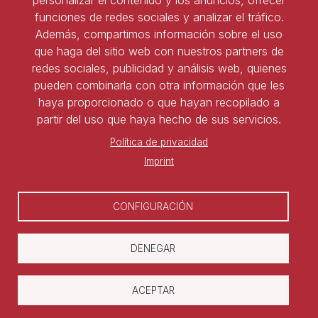
personalizar el contenido y los anuncios, ofrecer
Supremo
Tel:
91 827 85 68
funciones de redes sociales y analizar el tráfico.
11 de junio de 2026
Además, compartimos información sobre el uso
jueves
que haga del sitio web con nuestros partners de
Ser socio de ASNALA
Todo
Retransmisión entrega
redes sociales, publicidad y análisis web, quienes
el día
Premio ASNALA-
pueden combinarla con otra información que les
Forma parte de la asociación y benefíciate de todas
Santander Justicia al
Mejor Laboralista 2026
haya proporcionado o que hayan recopilado a
las ventajas
partir del uso que haya hecho de sus servicios.
Todo
Visita Tribunal
el día
Constitucional de Madrid
Política de privacidad
22 de junio de 2026
Darse de alta
Imprint
lunes
Todo
Seminario Permanente
el día
de Actualidad Laboral
CONFIGURACIÓN
26 de junio de 2026
viernes
DENEGAR
Todo
MedLabour Summit
el día
Copyright © Asociación Nacional de
ACEPTAR
Todo
MedLabour Summit -In-
el día
Person
Laboralistas