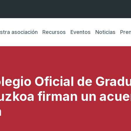
stra asociación
Recursos
Eventos
Noticias
Pre
legio Oficial de Grad
puzkoa firman un acue
n