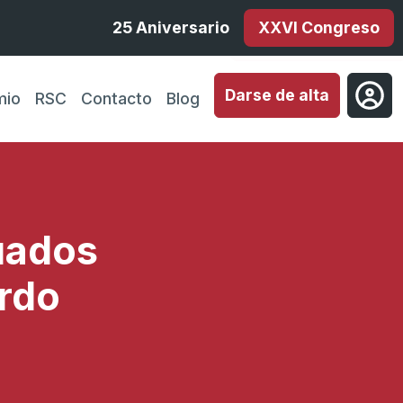
25 Aniversario
XXVI Congreso
Darse de alta
mio
RSC
Contacto
Blog
uados
rdo