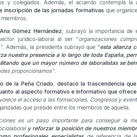
dos y colegiados. Además, el acuerdo contempla la 
e inscripción de las jornadas formativas
que organice
s miembros.
Ana Gómez Hernández
, subrayó la importancia de 
ector jurídico-laboral al ser "
organizaciones comp
"
. Además, la presidenta subrayó que "
esta alianza 
za nuestra presencia a lo largo de toda España, pe
ilitando que un mayor número de laboralistas se ben
ades proporcionamos"
.
go de la Peña Criado
,
destacó la trascendencia que
cuanto al aspecto formativo e informativo que ofrece
avorece el acceso a las formaciones, Congresos y eve
ganizadas que preside entre los miembros de aquella.
ciones es un paso importante para conseguir la me
ociolaboral
y reforzar la posición de nuestros miembro
mo profesionales especialistas
de referencia de la