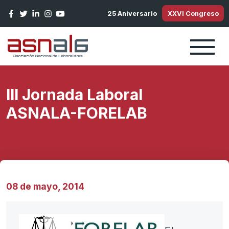
Pasar al contenido principal
25 Aniversario
XXVI Congreso
III Jornada Laboral
ASNALA-FORELAB
08 de mayo, 2014