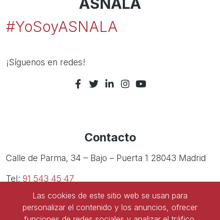
ASNALA
#YoSoyASNALA
¡Síguenos en redes!
Contacto
Calle de Parma, 34 – Bajo – Puerta 1 28043 Madrid
Tel:
91 543 45 47
Las cookies de este sitio web se usan para
Tel:
91 827 85 68
personalizar el contenido y los anuncios, ofrecer
funciones de redes sociales y analizar el tráfico.