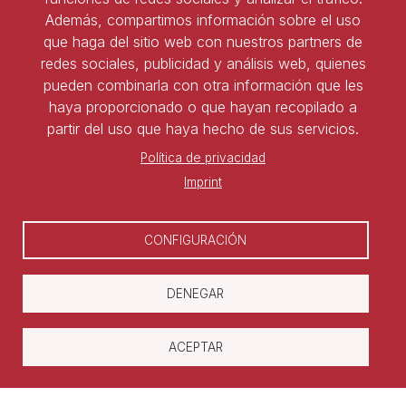
Además, compartimos información sobre el uso
que haga del sitio web con nuestros partners de
Ser socio de ASNALA
redes sociales, publicidad y análisis web, quienes
pueden combinarla con otra información que les
Forma parte de la asociación y benefíciate de todas
haya proporcionado o que hayan recopilado a
las ventajas
partir del uso que haya hecho de sus servicios.
Política de privacidad
Darse de alta
Imprint
CONFIGURACIÓN
DENEGAR
ACEPTAR
Copyright © Asociación Nacional de
Laboralistas