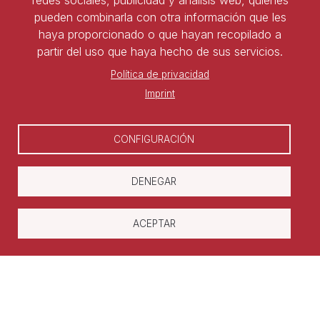
redes sociales, publicidad y análisis web, quienes
pueden combinarla con otra información que les
Forma parte de la asociación y benefíciate de todas
haya proporcionado o que hayan recopilado a
las ventajas
partir del uso que haya hecho de sus servicios.
Política de privacidad
Darse de alta
Imprint
CONFIGURACIÓN
DENEGAR
ACEPTAR
Copyright © Asociación Nacional de
Laboralistas
Aviso legal
Política de privacidad
Política de cookies