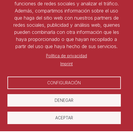
funciones de redes sociales y analizar el tráfico.
Además, compartimos información sobre el uso
que haga del sitio web con nuestros partners de
Ser socio de ASNALA
redes sociales, publicidad y análisis web, quienes
pueden combinarla con otra información que les
Forma parte de la asociación y benefíciate de todas
haya proporcionado o que hayan recopilado a
las ventajas
partir del uso que haya hecho de sus servicios.
Política de privacidad
Darse de alta
Imprint
CONFIGURACIÓN
DENEGAR
ACEPTAR
Copyright © Asociación Nacional de
Laboralistas