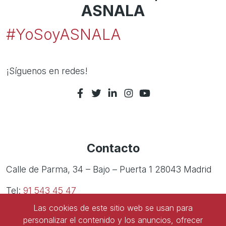
ASNALA
#YoSoyASNALA
¡Síguenos en redes!
Contacto
Calle de Parma, 34 – Bajo – Puerta 1 28043 Madrid
Tel:
91 543 45 47
Las cookies de este sitio web se usan para
Tel:
91 827 85 68
personalizar el contenido y los anuncios, ofrecer