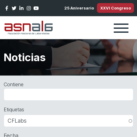
Pasar al contenido principal
25 Aniversario
XXVI Congreso
Noticias
Contiene
Etiquetas
Fecha