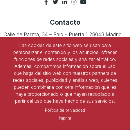
Contacto
Calle de Parma, 34 – Bajo – Puerta 1 28043 Madrid
Las cookies de este sitio web se usan para
Tel:
91 543 45 47
personalizar el contenido y los anuncios, ofrecer
Tel:
91 827 85 68
funciones de redes sociales y analizar el tráfico.
Además, compartimos información sobre el uso
que haga del sitio web con nuestros partners de
Ser socio de ASNALA
redes sociales, publicidad y análisis web, quienes
pueden combinarla con otra información que les
Forma parte de la asociación y benefíciate de todas
haya proporcionado o que hayan recopilado a
las ventajas
partir del uso que haya hecho de sus servicios.
Política de privacidad
Darse de alta
Imprint