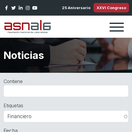
Pasar al contenido principal
25 Aniversario
XXVI Congreso
Noticias
Contiene
Etiquetas
Fecha