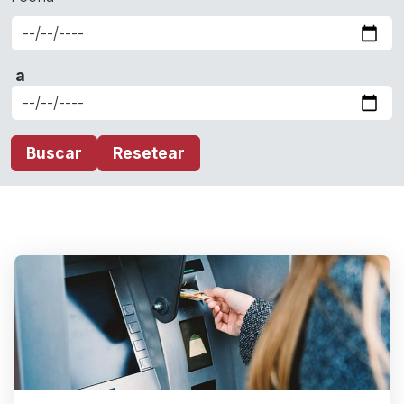
Date
a
Date