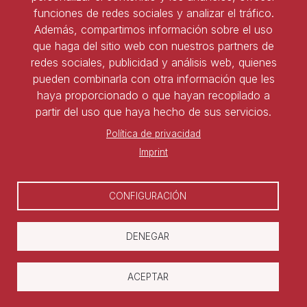
Tel:
91 827 85 68
funciones de redes sociales y analizar el tráfico.
Además, compartimos información sobre el uso
que haga del sitio web con nuestros partners de
Ser socio de ASNALA
redes sociales, publicidad y análisis web, quienes
pueden combinarla con otra información que les
Forma parte de la asociación y benefíciate de todas
haya proporcionado o que hayan recopilado a
las ventajas
partir del uso que haya hecho de sus servicios.
Política de privacidad
Darse de alta
Imprint
CONFIGURACIÓN
DENEGAR
ACEPTAR
Copyright © Asociación Nacional de
Laboralistas