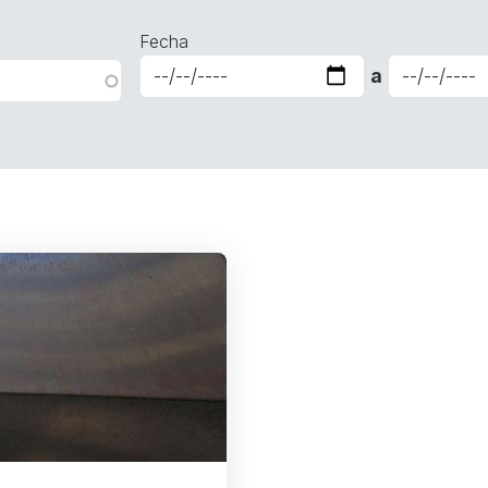
Fecha
a
Date
Date