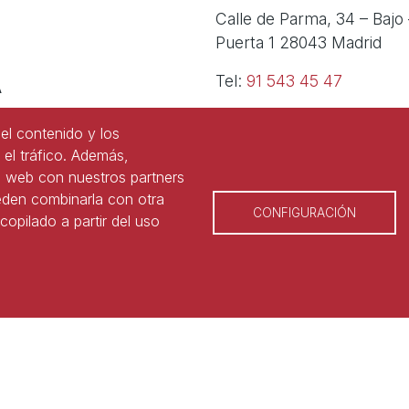
Calle de Parma, 34 – Bajo 
Puerta 1 28043 Madrid
A
Tel:
91 543 45 47
Tel:
91 827 85 68
el contenido y los
 el tráfico. Además,
o web con nuestros partners
ueden combinarla con otra
CONFIGURACIÓN
opilado a partir del uso
 © Asociación Nacional de Laboralistas
Aviso legal
e cookies