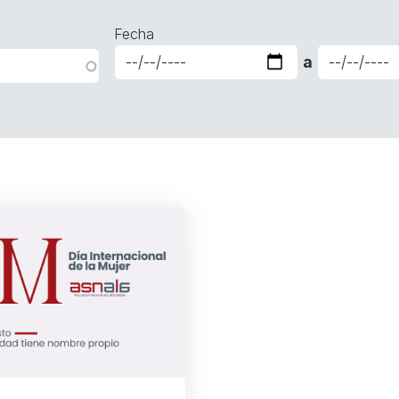
Fecha
a
Date
Date