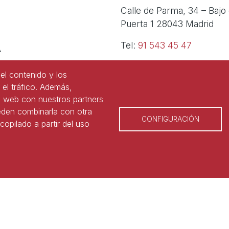
Calle de Parma, 34 – Bajo 
Puerta 1 28043 Madrid
A
Tel:
91 543 45 47
Tel:
91 827 85 68
el contenido y los
 el tráfico. Además,
o web con nuestros partners
ueden combinarla con otra
CONFIGURACIÓN
opilado a partir del uso
 © Asociación Nacional de Laboralistas
Aviso legal
e cookies