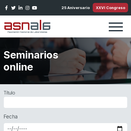
Pasar al contenido principal
25 Aniversario
XXVI Congreso
Seminarios
online
Título
Fecha
Date