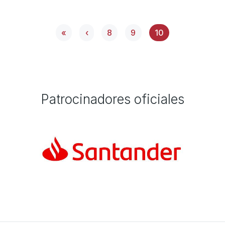
Primera página
Página anterior
Page
Page
Página actual
«
‹
8
9
10
Patrocinadores oficiales