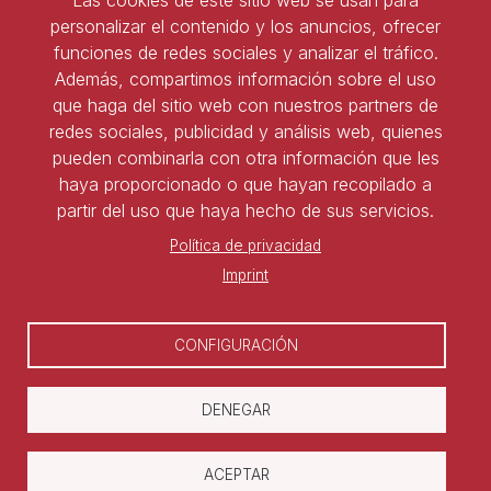
Las cookies de este sitio web se usan para
Tel:
91 543 45 47
personalizar el contenido y los anuncios, ofrecer
Tel:
91 827 85 68
funciones de redes sociales y analizar el tráfico.
Además, compartimos información sobre el uso
que haga del sitio web con nuestros partners de
Ser socio de ASNALA
redes sociales, publicidad y análisis web, quienes
pueden combinarla con otra información que les
Forma parte de la asociación y benefíciate de todas
haya proporcionado o que hayan recopilado a
las ventajas
partir del uso que haya hecho de sus servicios.
Política de privacidad
Darse de alta
Imprint
CONFIGURACIÓN
DENEGAR
Copyright © Asociación Nacional de
ACEPTAR